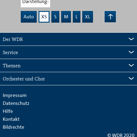
Darstellung:
Auto
XS
S
M
L
XL
zum
Seitenanfang
Der WDR
Service
Themen
Orchester und Chor
Impressum
Datenschutz
Hilfe
Kontakt
Bildrechte
© WDR 2020